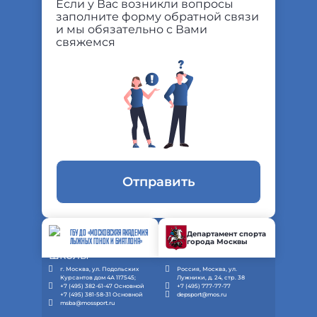
Если у Вас возникли вопросы
заполните форму обратной связи
и мы обязательно с Вами
свяжемся
Отправить
ГБУ ДО «МОСКОВСКАЯ АКАДЕМИЯ
Департамент спорта
города Москвы
ЛЫЖНЫХ ГОНОК И БИАТЛОНА»
г. Москва, ул. Подольских
Россия, Москва, ул.
Курсантов дом 4А 117545;
Лужники, д. 24, стр. 38
+7 (495) 382-61-47 Основной
+7 (495) 777-77-77
+7 (495) 381-58-31 Основной
depsport@mos.ru
msba@mossport.ru