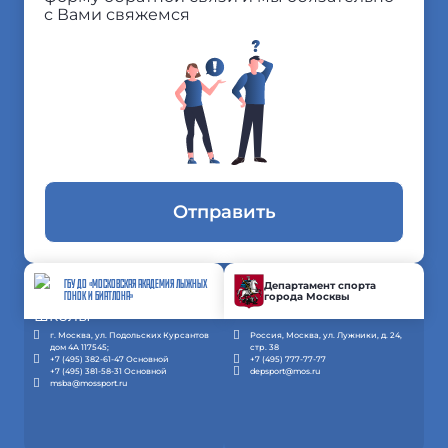
с Вами свяжемся
Отправить
ГБУ ДО «МОСКОВСКАЯ АКАДЕМИЯ ЛЫЖНЫХ
Департамент спорта
города Москвы
ГОНОК И БИАТЛОНА»
г. Москва, ул. Подольских Курсантов
Россия, Москва, ул. Лужники, д. 24,
дом 4А 117545;
стр. 38
+7 (495) 382-61-47 Основной
+7 (495) 777-77-77
+7 (495) 381-58-31 Основной
depsport@mos.ru
msba@mossport.ru