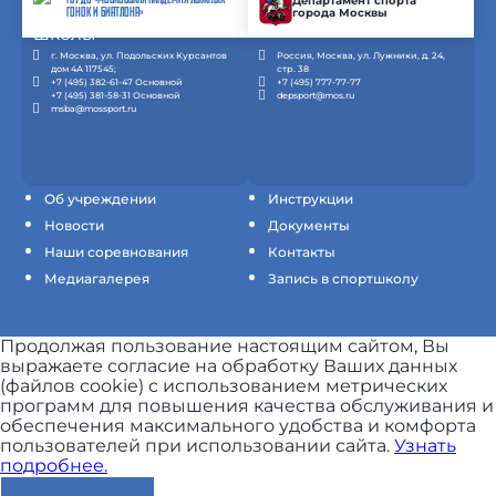
Департамент спорта
города Москвы
ГОНОК И БИАТЛОНА»
г. Москва, ул. Подольских Курсантов
Россия, Москва, ул. Лужники, д. 24,
дом 4А 117545;
стр. 38
+7 (495) 382-61-47 Основной
+7 (495) 777-77-77
+7 (495) 381-58-31 Основной
depsport@mos.ru
msba@mossport.ru
Об учреждении
Инструкции
Новости
Документы
Наши соревнования
Контакты
Медиагалерея
Запись в спортшколу
Продолжая пользование настоящим сайтом, Вы
выражаете согласие на обработку Ваших данных
(файлов cookie) с использованием метрических
программ для повышения качества обслуживания и
обеспечения максимального удобства и комфорта
пользователей при использовании сайта.
Узнать
подробнее.