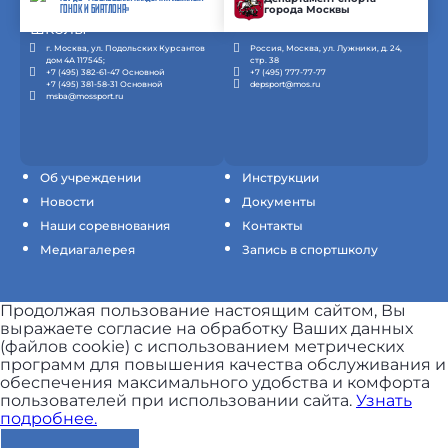
города Москвы
ГОНОК И БИАТЛОНА»
г. Москва, ул. Подольских Курсантов
Россия, Москва, ул. Лужники, д. 24,
дом 4А 117545;
стр. 38
+7 (495) 382-61-47 Основной
+7 (495) 777-77-77
+7 (495) 381-58-31 Основной
depsport@mos.ru
msba@mossport.ru
Об учреждении
Инструкции
Новости
Документы
Наши соревнования
Контакты
Медиагалерея
Запись в спортшколу
Продолжая пользование настоящим сайтом, Вы
выражаете согласие на обработку Ваших данных
(файлов cookie) с использованием метрических
программ для повышения качества обслуживания и
обеспечения максимального удобства и комфорта
пользователей при использовании сайта.
Узнать
подробнее.