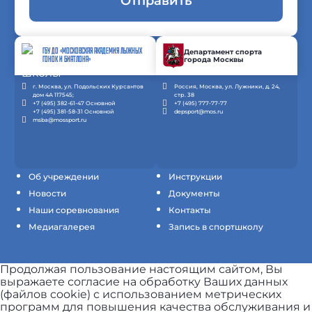
Отправить
ГБУ ДО «МОСКОВСКАЯ АКАДЕМИЯ ЛЫЖНЫХ
Департамент спорта
города Москвы
ГОНОК И БИАТЛОНА»
г. Москва, ул. Подольских Курсантов
Россия, Москва, ул. Лужники, д. 24,
дом 4А 117545;
стр. 38
+7 (495) 382-61-47 Основной
+7 (495) 777-77-77
+7 (495) 381-58-31 Основной
depsport@mos.ru
msba@mossport.ru
Об учреждении
Инструкции
Новости
Документы
Наши соревнования
Контакты
Медиагалерея
Запись в спортшколу
Продолжая пользование настоящим сайтом, Вы
выражаете согласие на обработку Ваших данных
(файлов cookie) с использованием метрических
программ для повышения качества обслуживания и