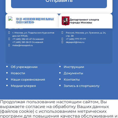
Отправить
ГБУ ДО «МОСКОВСКАЯ АКАДЕМИЯ ЛЫЖНЫХ
Департамент спорта
города Москвы
ГОНОК И БИАТЛОНА»
г. Москва, ул. Подольских Курсантов
Россия, Москва, ул. Лужники, д. 24,
дом 4А 117545;
стр. 38
+7 (495) 382-61-47 Основной
+7 (495) 777-77-77
+7 (495) 381-58-31 Основной
depsport@mos.ru
msba@mossport.ru
Об учреждении
Инструкции
Новости
Документы
Наши соревнования
Контакты
Медиагалерея
Запись в спортшколу
Продолжая пользование настоящим сайтом, Вы
выражаете согласие на обработку Ваших данных
(файлов cookie) с использованием метрических
программ для повышения качества обслуживания и