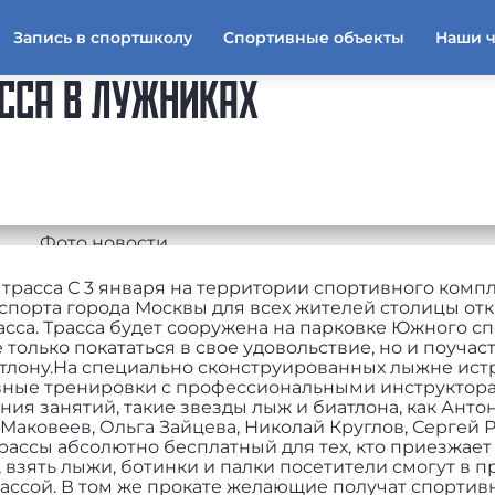
Запись в спортшколу
Спортивные объекты
Наши 
ССА В ЛУЖНИКАХ
трасса С 3 января на территории спортивного комп
порта города Москвы для всех жителей столицы от
сса. Трасса будет сооружена на парковке Южного с
только покататься в свое удовольствие, но и поучас
атлону.На специально сконструированных лыжне ис
вные тренировки с профессиональными инструктора
ия занятий, такие звезды лыж и биатлона, как Анто
Маковеев, Ольга Зайцева, Николай Круглов, Сергей 
ассы абсолютно бесплатный для тех, кто приезжает
 взять лыжи, ботинки и палки посетители смогут в пр
рассой. В том же прокате желающие получат спорти