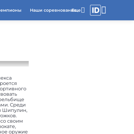
чемпионы
Наши соревнования
лекса
кроется
портивного
твовать
трельбище
ми. Среди
н Шипулин,
Рожков.
 со своим
окате,
вное оружие