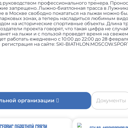
од руководством профессионального тренера. Пронос
жие запрещено. Лыжно-биатлонная трасса в Лужника
е в Москве свободно покататься на лыжах можно бы
парковых зонах, а теперь насладиться любимым вид
идом на исторические спортивные объекты. Длина т
Создатели проекта говорят, что такая цифра не случа
танет на лыжи и с пользой проведет время на свежем
т работать ежедневно с 10:00 до 22:00 до 28 феврал
 регистрация на сайте: SKI-BIATHLON.MOSCOW.SPOR
ельной организации
Документы
СЕРВИС ОБРАТНОЙ СВЯЗИ