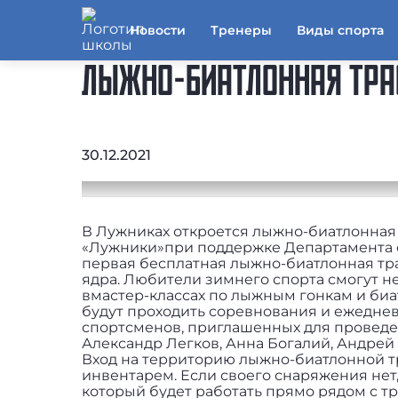
Новости
Тренеры
Виды спорта
ЛЫЖНО-БИАТЛОННАЯ ТРА
30.12.2021
В Лужниках откроется лыжно-биатлонная 
«Лужники»при поддержке Департамента с
первая бесплатная лыжно-биатлонная тра
ядра. Любители зимнего спорта смогут не 
вмастер-классах по лыжным гонкам и би
будут проходить соревнования и ежедне
спортсменов, приглашенных для проведен
Александр Легков, Анна Богалий, Андрей 
Вход на территорию лыжно-биатлонной тр
инвентарем. Если своего снаряжения нет,
который будет работать прямо рядом с т