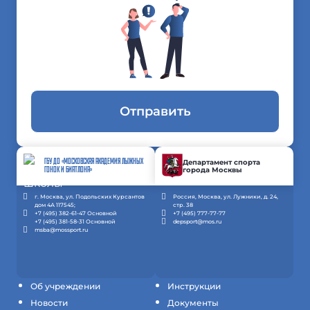
Отправить
ГБУ ДО «МОСКОВСКАЯ АКАДЕМИЯ ЛЫЖНЫХ
Департамент спорта
города Москвы
ГОНОК И БИАТЛОНА»
г. Москва, ул. Подольских Курсантов
Россия, Москва, ул. Лужники, д. 24,
дом 4А 117545;
стр. 38
+7 (495) 382-61-47 Основной
+7 (495) 777-77-77
+7 (495) 381-58-31 Основной
depsport@mos.ru
msba@mossport.ru
Об учреждении
Инструкции
Новости
Документы