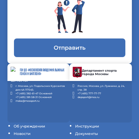
Отправить
ГБУ ДО «МОСКОВСКАЯ АКАДЕМИЯ ЛЫЖНЫХ
Департамент спорта
города Москвы
ГОНОК И БИАТЛОНА»
г. Москва, ул. Подольских Курсантов
Россия, Москва, ул. Лужники, д. 24,
дом 4А 117545;
стр. 38
+7 (495) 382-61-47 Основной
+7 (495) 777-77-77
+7 (495) 381-58-31 Основной
depsport@mos.ru
msba@mossport.ru
Об учреждении
Инструкции
Новости
Документы