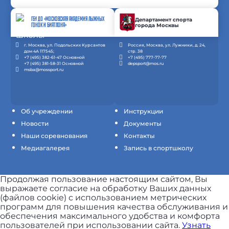
ГБУ ДО «МОСКОВСКАЯ АКАДЕМИЯ ЛЫЖНЫХ
Департамент спорта
города Москвы
ГОНОК И БИАТЛОНА»
г. Москва, ул. Подольских Курсантов
Россия, Москва, ул. Лужники, д. 24,
дом 4А 117545;
стр. 38
+7 (495) 382-61-47 Основной
+7 (495) 777-77-77
+7 (495) 381-58-31 Основной
depsport@mos.ru
msba@mossport.ru
Об учреждении
Инструкции
Новости
Документы
Наши соревнования
Контакты
Медиагалерея
Запись в спортшколу
Продолжая пользование настоящим сайтом, Вы
выражаете согласие на обработку Ваших данных
(файлов cookie) с использованием метрических
программ для повышения качества обслуживания и
обеспечения максимального удобства и комфорта
пользователей при использовании сайта.
Узнать