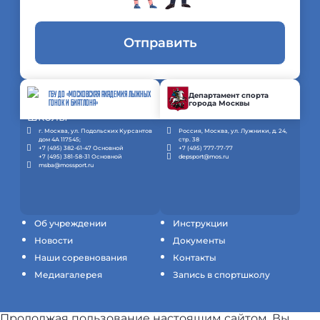
Отправить
ГБУ ДО «МОСКОВСКАЯ АКАДЕМИЯ ЛЫЖНЫХ
Департамент спорта
города Москвы
ГОНОК И БИАТЛОНА»
г. Москва, ул. Подольских Курсантов
Россия, Москва, ул. Лужники, д. 24,
дом 4А 117545;
стр. 38
+7 (495) 382-61-47 Основной
+7 (495) 777-77-77
+7 (495) 381-58-31 Основной
depsport@mos.ru
msba@mossport.ru
Об учреждении
Инструкции
Новости
Документы
Наши соревнования
Контакты
Медиагалерея
Запись в спортшколу
Продолжая пользование настоящим сайтом, Вы