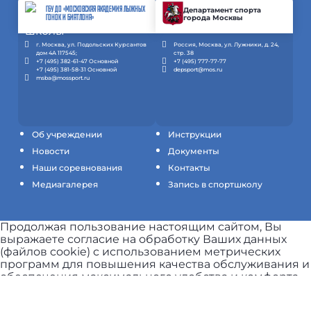
ГБУ ДО «МОСКОВСКАЯ АКАДЕМИЯ ЛЫЖНЫХ
Департамент спорта
города Москвы
ГОНОК И БИАТЛОНА»
г. Москва, ул. Подольских Курсантов
Россия, Москва, ул. Лужники, д. 24,
дом 4А 117545;
стр. 38
+7 (495) 382-61-47 Основной
+7 (495) 777-77-77
+7 (495) 381-58-31 Основной
depsport@mos.ru
msba@mossport.ru
Об учреждении
Инструкции
Новости
Документы
Наши соревнования
Контакты
Медиагалерея
Запись в спортшколу
Продолжая пользование настоящим сайтом, Вы
выражаете согласие на обработку Ваших данных
(файлов cookie) с использованием метрических
программ для повышения качества обслуживания и
обеспечения максимального удобства и комфорта
пользователей при использовании сайта.
Узнать
подробнее.