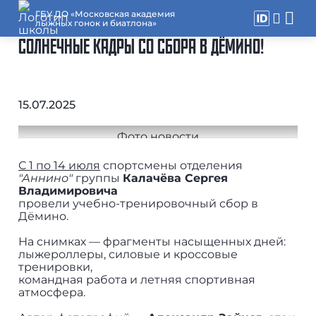
ГБУ ДО «Московская академия
лыжных гонок и биатлона»
СОЛНЕЧНЫЕ КАДРЫ СО СБОРА В ДЁМИНО!
15.07.2025
С 1 по 14 июля
спортсмены отделения
"Аннино"
группы
Калачёва Сергея
Владимировича
провели учебно-тренировочный сбор в
Дёмино.
На снимках — фрагменты насыщенных дней:
лыжероллеры, силовые и кроссовые
тренировки,
командная работа и летняя спортивная
атмосфера.