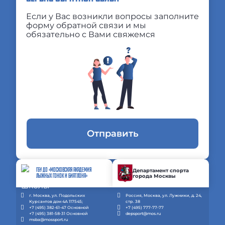
Если у Вас возникли вопросы заполните
форму обратной связи и мы
обязательно с Вами свяжемся
Отправить
ГБУ ДО «МОСКОВСКАЯ АКАДЕМИЯ
Департамент спорта
города Москвы
ЛЫЖНЫХ ГОНОК И БИАТЛОНА»
г. Москва, ул. Подольских
Россия, Москва, ул. Лужники, д. 24,
Курсантов дом 4А 117545;
стр. 38
+7 (495) 382-61-47 Основной
+7 (495) 777-77-77
+7 (495) 381-58-31 Основной
depsport@mos.ru
msba@mossport.ru